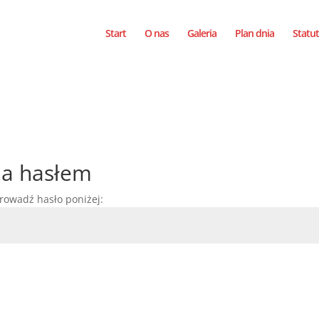
Start
O nas
Galeria
Plan dnia
Statut
na hasłem
rowadź hasło poniżej: