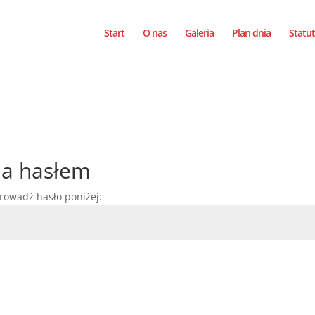
Start
O nas
Galeria
Plan dnia
Statut
na hasłem
rowadź hasło poniżej: