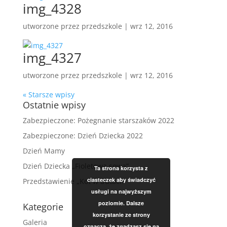
img_4328
utworzone przez
przedszkole
|
wrz 12, 2016
img_4327
utworzone przez
przedszkole
|
wrz 12, 2016
« Starsze wpisy
Ostatnie wpisy
Zabezpieczone: Pożegnanie starszaków 2022
Zabezpieczone: Dzień Dziecka 2022
Dzień Mamy
Dzień Dziecka „Fioletowa sowa”
Ta strona korzysta z
ciasteczek aby świadczyć
Przedstawienie „Kot w butach”
usługi na najwyższym
poziomie. Dalsze
Kategorie
korzystanie ze strony
Galeria
oznacza, że zgadzasz się na