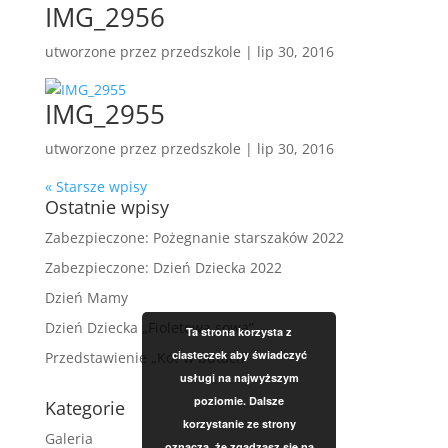
IMG_2956
utworzone przez
przedszkole
|
lip 30, 2016
IMG_2955
utworzone przez
przedszkole
|
lip 30, 2016
« Starsze wpisy
Ostatnie wpisy
Zabezpieczone: Pożegnanie starszaków 2022
Zabezpieczone: Dzień Dziecka 2022
Dzień Mamy
Dzień Dziecka „Fioletowa sowa”
Ta strona korzysta z
ciasteczek aby świadczyć
Przedstawienie „Kot w butach”
usługi na najwyższym
poziomie. Dalsze
Kategorie
korzystanie ze strony
Galeria
oznacza, że zgadzasz się na