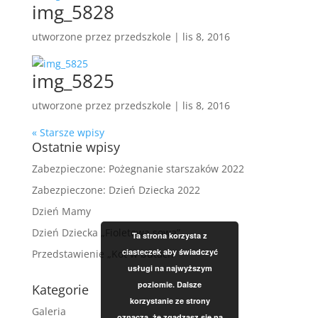
img_5828
utworzone przez
przedszkole
|
lis 8, 2016
img_5825
utworzone przez
przedszkole
|
lis 8, 2016
« Starsze wpisy
Ostatnie wpisy
Zabezpieczone: Pożegnanie starszaków 2022
Zabezpieczone: Dzień Dziecka 2022
Dzień Mamy
Dzień Dziecka „Fioletowa sowa”
Ta strona korzysta z
ciasteczek aby świadczyć
Przedstawienie „Kot w butach”
usługi na najwyższym
poziomie. Dalsze
Kategorie
korzystanie ze strony
Galeria
oznacza, że zgadzasz się na