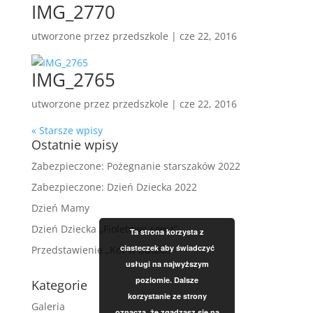
IMG_2770
utworzone przez
przedszkole
|
cze 22, 2016
IMG_2765
utworzone przez
przedszkole
|
cze 22, 2016
« Starsze wpisy
Ostatnie wpisy
Zabezpieczone: Pożegnanie starszaków 2022
Zabezpieczone: Dzień Dziecka 2022
Dzień Mamy
Dzień Dziecka „Fioletowa sowa”
Ta strona korzysta z
ciasteczek aby świadczyć
Przedstawienie „Kot w butach”
usługi na najwyższym
poziomie. Dalsze
Kategorie
korzystanie ze strony
Galeria
oznacza, że zgadzasz się na