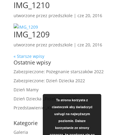
IMG_1210
utworzone przez
przedszkole
|
cze 20, 2016
IMG_1209
utworzone przez
przedszkole
|
cze 20, 2016
« Starsze wpisy
Ostatnie wpisy
Zabezpieczone: Pożegnanie starszaków 2022
Zabezpieczone: Dzień Dziecka 2022
Dzień Mamy
Dzień Dziecka „Fioletowa sowa”
Ta strona korzysta z
ciasteczek aby świadczyć
Przedstawienie „Kot w butach”
usługi na najwyższym
poziomie. Dalsze
Kategorie
korzystanie ze strony
Galeria
oznacza, że zgadzasz się na