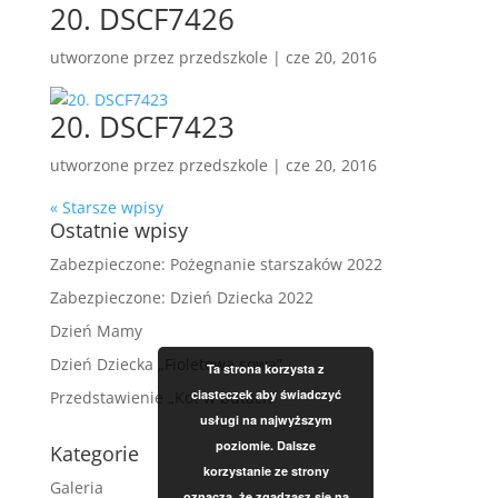
20. DSCF7426
utworzone przez
przedszkole
|
cze 20, 2016
20. DSCF7423
utworzone przez
przedszkole
|
cze 20, 2016
« Starsze wpisy
Ostatnie wpisy
Zabezpieczone: Pożegnanie starszaków 2022
Zabezpieczone: Dzień Dziecka 2022
Dzień Mamy
Dzień Dziecka „Fioletowa sowa”
Ta strona korzysta z
ciasteczek aby świadczyć
Przedstawienie „Kot w butach”
usługi na najwyższym
poziomie. Dalsze
Kategorie
korzystanie ze strony
Galeria
oznacza, że zgadzasz się na