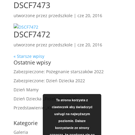
DSCF7473
utworzone przez
przedszkole
|
cze 20, 2016
DSCF7472
utworzone przez
przedszkole
|
cze 20, 2016
« Starsze wpisy
Ostatnie wpisy
Zabezpieczone: Pożegnanie starszaków 2022
Zabezpieczone: Dzień Dziecka 2022
Dzień Mamy
Dzień Dziecka „Fioletowa sowa”
Ta strona korzysta z
ciasteczek aby świadczyć
Przedstawienie „Kot w butach”
usługi na najwyższym
poziomie. Dalsze
Kategorie
korzystanie ze strony
Galeria
oznacza, że zgadzasz się na