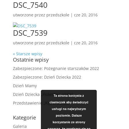
DSC_7540
utworzone przez
przedszkole
|
cze 20, 2016
DSC_7539
utworzone przez
przedszkole
|
cze 20, 2016
« Starsze wpisy
Ostatnie wpisy
Zabezpieczone: Pożegnanie starszaków 2022
Zabezpieczone: Dzień Dziecka 2022
Dzień Mamy
Dzień Dziecka „Fioletowa sowa”
Ta strona korzysta z
ciasteczek aby świadczyć
Przedstawienie „Kot w butach”
usługi na najwyższym
poziomie. Dalsze
Kategorie
korzystanie ze strony
Galeria
oznacza, że zgadzasz się na