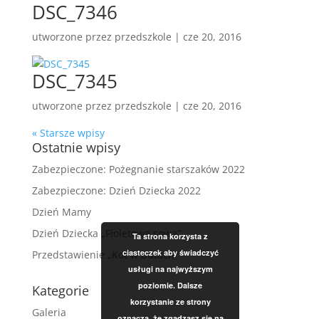
DSC_7346
utworzone przez
przedszkole
|
cze 20, 2016
DSC_7345
utworzone przez
przedszkole
|
cze 20, 2016
« Starsze wpisy
Ostatnie wpisy
Zabezpieczone: Pożegnanie starszaków 2022
Zabezpieczone: Dzień Dziecka 2022
Dzień Mamy
Dzień Dziecka „Fioletowa sowa”
Ta strona korzysta z
ciasteczek aby świadczyć
Przedstawienie „Kot w butach”
usługi na najwyższym
poziomie. Dalsze
Kategorie
korzystanie ze strony
Galeria
oznacza, że zgadzasz się na