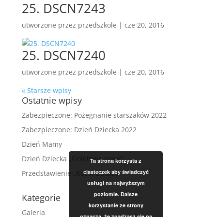
25. DSCN7243
utworzone przez
przedszkole
|
cze 20, 2016
25. DSCN7240
utworzone przez
przedszkole
|
cze 20, 2016
« Starsze wpisy
Ostatnie wpisy
Zabezpieczone: Pożegnanie starszaków 2022
Zabezpieczone: Dzień Dziecka 2022
Dzień Mamy
Dzień Dziecka „Fioletowa sowa”
Ta strona korzysta z
ciasteczek aby świadczyć
Przedstawienie „Kot w butach”
usługi na najwyższym
poziomie. Dalsze
Kategorie
korzystanie ze strony
Galeria
oznacza, że zgadzasz się na