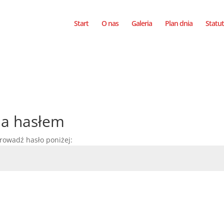
Start
O nas
Galeria
Plan dnia
Statut
na hasłem
rowadź hasło poniżej: