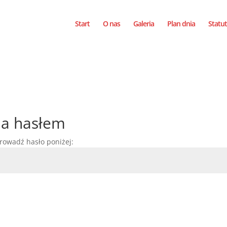
Start
O nas
Galeria
Plan dnia
Statut
na hasłem
rowadź hasło poniżej: